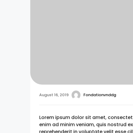
August 16, 2019
Fondationvnddg
Lorem ipsum dolor sit amet, consectetu
enim ad minim veniam, quis nostrud exe
reprehenderit in voluptate velit esse ci