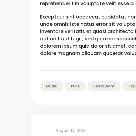
reprehenderit in voluptate velit esse ci
Excepteur sint occaecat cupidatat non p
unde omnis iste natus error sit volu
inventore veritatis et quasi architect
aut odit aut fugit, sed quia consequun
dolorem ipsum quia dolor sit amet, con
dolore magnam aliquam quaerat volu
Model
Price
Restaurant
Top
August 16, 2019