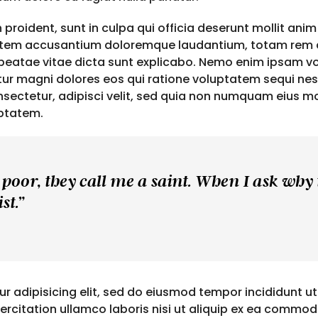
roident, sunt in culpa qui officia deserunt mollit anim 
ptatem accusantium doloremque laudantium, totam rem a
o beatae vitae dicta sunt explicabo. Nemo enim ipsam v
tur magni dolores eos qui ratione voluptatem sequi ne
sectetur, adipisci velit, sed quia non numquam eius mo
ptatem.
 poor, they call me a saint. When I ask why
st.”
r adipisicing elit, sed do eiusmod tempor incididunt ut
rcitation ullamco laboris nisi ut aliquip ex ea commodo