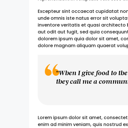
Excepteur sint occaecat cupidatat non p
unde omnis iste natus error sit volu
inventore veritatis et quasi architect
aut odit aut fugit, sed quia consequun
dolorem ipsum quia dolor sit amet, con
dolore magnam aliquam quaerat volu
“When I give food to the
they call me a communi
Lorem ipsum dolor sit amet, consectetu
enim ad minim veniam, quis nostrud exe