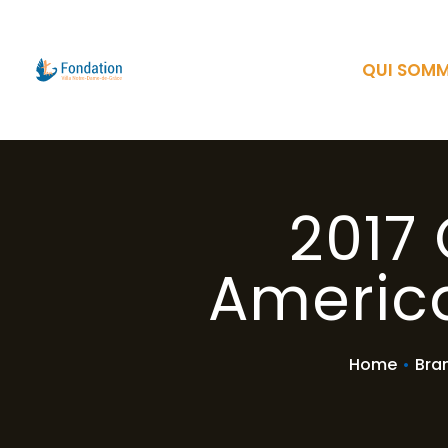
QUI SOM
2017
America
Home
•
Bra