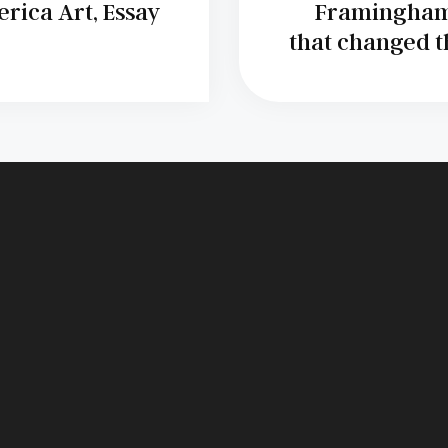
rica Art, Essay
Framingham:
that changed t