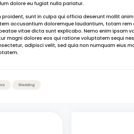
llum dolore eu fugiat nulla pariatur.
roident, sunt in culpa qui officia deserunt mollit anim 
ptatem accusantium doloremque laudantium, totam rem a
o beatae vitae dicta sunt explicabo. Nemo enim ipsam v
tur magni dolores eos qui ratione voluptatem sequi ne
sectetur, adipisci velit, sed quia non numquam eius mo
ptatem.
ics
Wedding