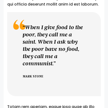
qui officia deserunt mollit anim id est laborum.
“When I give food to the
poor, they call me a
saint. When I ask why
the poor have no food,
they call me a
communist.”
MARK STONE
Totam rem aperiam, eaque ipsa quae ab illo